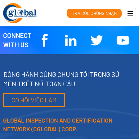
TRA CỨU CHỨNG NHẬN
CONNECT
WITH US
ĐỒNG HÀNH CÙNG CHÚNG TÔI TRONG SỨ
MỆNH KẾT NỐI TOÀN CẦU
CƠ HỘI VIỆC LÀM
GLOBAL INSPECTION AND CERTIFICATION
NETWORK (CGLOBAL) CORP.