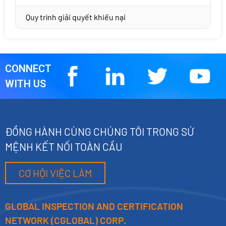
Quy trình giải quyết khiếu nại
CONNECT
WITH US
ĐỒNG HÀNH CÙNG CHÚNG TÔI TRONG SỨ
MỆNH KẾT NỐI TOÀN CẦU
CƠ HỘI VIỆC LÀM
GLOBAL INSPECTION AND CERTIFICATION
NETWORK (CGLOBAL) CORP.