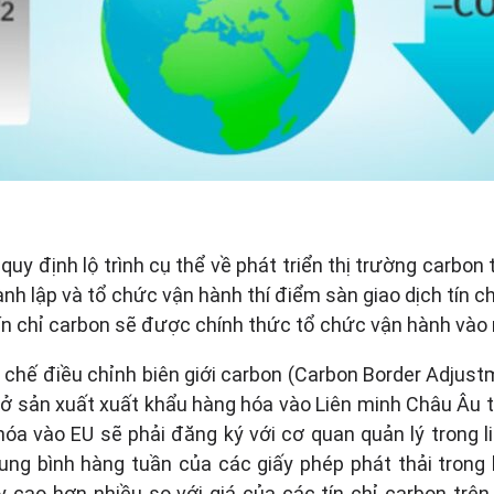
quy định lộ trình cụ thể về phát triển thị trường carbo
nh lập và tổ chức vận hành thí điểm sàn giao dịch tín c
 tín chỉ carbon sẽ được chính thức tổ chức vận hành và
 chế điều chỉnh biên giới carbon (Carbon Border Adjus
 sở sản xuất xuất khẩu hàng hóa vào Liên minh Châu Âu 
 vào EU sẽ phải đăng ký với cơ quan quản lý trong li
ung bình hàng tuần của các giấy phép phát thải trong
 cao hơn nhiều so với giá của các tín chỉ carbon trên 