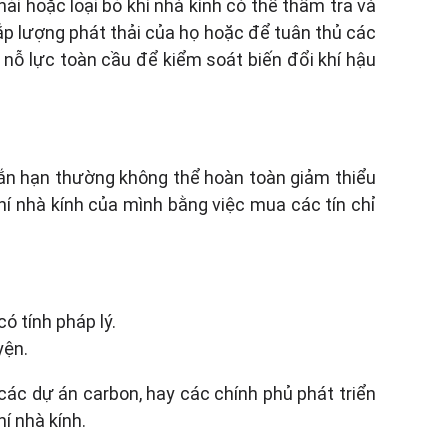
i hoặc loại bỏ khí nhà kính có thể thẩm tra và
ắp lượng phát thải của họ hoặc để tuân thủ các
g nỗ lực toàn cầu để kiểm soát biến đổi khí hậu
ngắn hạn thường không thể hoàn toàn giảm thiểu
hí nhà kính của mình bằng việc mua các tín chỉ
ó tính pháp lý.
yện.
các dự án carbon, hay các chính phủ phát triển
í nhà kính.