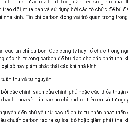
ấp cho các dự án mà hoạt đông dẫn đến sự giảm phát thả
 trao đổi, mua bán và sử dụng bởi các tổ chức để bù đ
í nhà kính. Tín chỉ carbon đóng vai trò quan trọng tron
án các tín chỉ carbon. Các công ty hay tổ chức trong 
ụng các thị trường carbon để bù đắp cho các phát thải k
ại bỏ hay giảm phát thải các khí nhà kính.
g tuân thủ và tự nguyện.
bởi các chính sách của chính phủ hoặc các thỏa thuận c
n hành, mua và bán các tín chỉ carbon trên cơ sở tự ngu
 nguyện đến chủ yếu từ các tổ chức tư nhân phát triển 
u chuẩn carbon tạo ra sự loại bỏ hoặc giảm phát thải kh