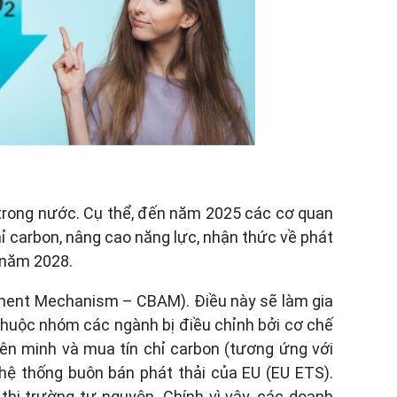
n trong nước. Cụ thể, đến năm 2025 các cơ quan
hỉ carbon, nâng cao năng lực, nhận thức về phát
o năm 2028.
tment Mechanism – CBAM). Điều này sẽ làm gia
thuộc nhóm các ngành bị điều chỉnh bởi cơ chế
ên minh và mua tín chỉ carbon (tương ứng với
 hệ thống buôn bán phát thải của EU (EU ETS).
thị trường tự nguyện. Chính vì vậy, các doanh