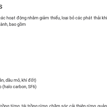
S
 hoạt động nhằm giảm thiểu, loại bỏ các phát thải khí n
gành, bao gồm
rắn, dầu mỏ, khí đốt)
p (halo carbon, SF6)
rồng từng, tái trồng rừng, chăm sóc cải thiện rừng, quản