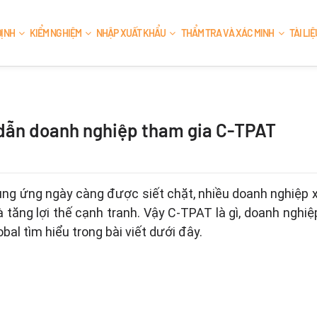
ĐỊNH
KIỂM NGHIỆM
NHẬP XUẤT KHẨU
THẨM TRA VÀ XÁC MINH
TÀI LI
HẨM
AN NINH
NÔNG NGHIỆP
 dẫn doanh nghiệp tham gia C-TPAT
00:2018
C-TPAT
GLOBAL G.A.P.
Codex Rev
ISO 27001:2022
Chứng nhận Hữu cơ
cung ứng ngày càng được siết chặt, nhiều doanh nghiệp 
à tăng lợi thế cạnh tranh. Vậy C-TPAT là gì, doanh ngh
al tìm hiểu trong bài viết dưới đây.