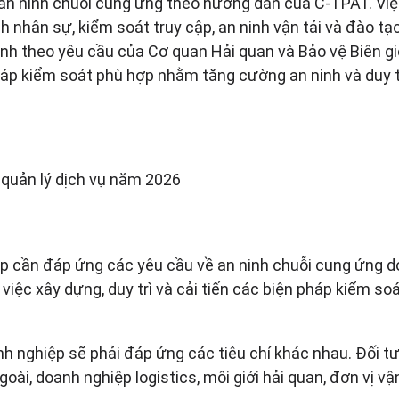
 an ninh chuỗi cung ứng theo hướng dẫn của C-TPAT. Việ
inh nhân sự, kiểm soát truy cập, an ninh vận tải và đào tạ
inh theo yêu cầu của Cơ quan Hải quan và Bảo vệ Biên gi
háp kiểm soát phù hợp nhằm tăng cường an ninh và duy t
 quản lý dịch vụ năm 2026
p cần đáp ứng các yêu cầu về an ninh chuỗi cung ứng do
iệc xây dựng, duy trì và cải tiến các biện pháp kiểm soá
anh nghiệp sẽ phải đáp ứng các tiêu chí khác nhau. Đối
oài, doanh nghiệp logistics, môi giới hải quan, đơn vị v