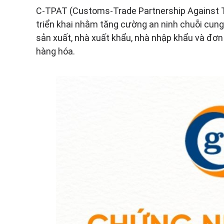
QC080000
C-TPAT (Customs-Trade Partnership Against Te
triển khai nhằm tăng cường an ninh chuỗi cun
ISO 14068-1
sản xuất, nhà xuất khẩu, nhà nhập khẩu và đơn v
hàng hóa.