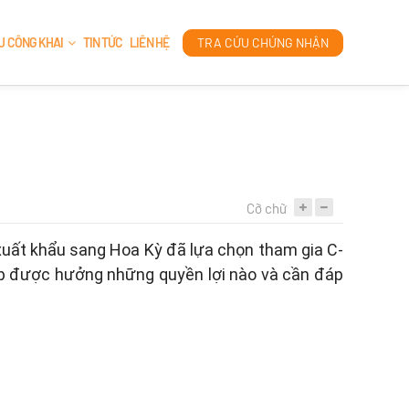
ỆU CÔNG KHAI
TIN TỨC
LIÊN HỆ
TRA CỨU CHỨNG NHẬN
TÁI CHẾ
EN 15343
Cỡ chữ
xuất khẩu sang Hoa Kỳ đã lựa chọn tham gia C-
iệp được hưởng những quyền lợi nào và cần đáp