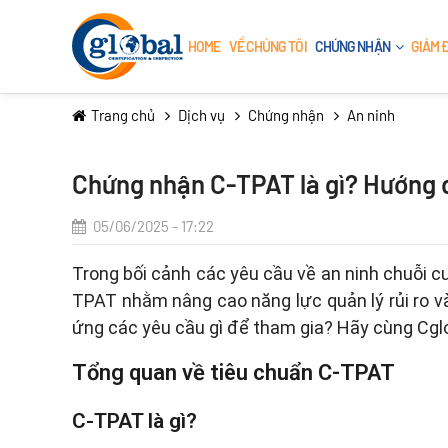
HOME
VỀ CHÚNG TÔI
CHỨNG NHẬN
GIÁM 
Trang chủ
Dịch vụ
Chứng nhận
An ninh
CHỨNG NHẬN HỆ
THỰC P
THỐNG
Chứng nhận C-TPAT là gì? Hướng
ISO 220
ISO 9001:2015
HACCP 
05/06/2025 - 17:22
ISO 14001:2015
2020
Trong bối cảnh các yêu cầu về an ninh chuỗi 
ISO 45001:2018
TPAT nhằm nâng cao năng lực quản lý rủi ro v
ISO 13485:2016
ứng các yêu cầu gì để tham gia? Hãy cùng Cglob
ISO 29001:2020
Tổng quan về tiêu chuẩn C-TPAT
ISO 22301:2019
C-TPAT là gì?
ISO 7101:2023