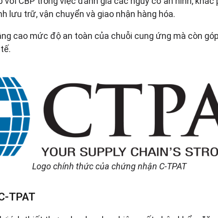
với CBP trong việc đánh giá các nguy cơ an ninh, khắc 
nh lưu trữ, vận chuyển và giao nhận hàng hóa.
ng cao mức độ an toàn của chuỗi cung ứng mà còn góp p
tế.
L
ogo chính thức của chứng nhận C-TPAT
a C-TPAT