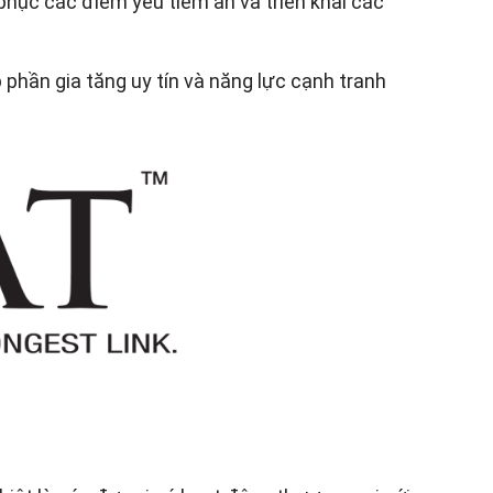
phục các điểm yếu tiềm ẩn và triển khai các
hần gia tăng uy tín và năng lực cạnh tranh