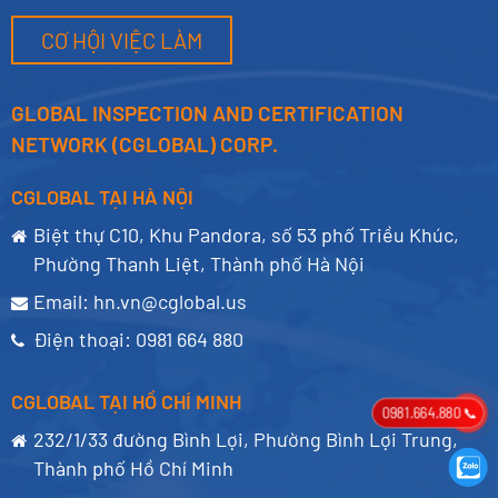
thiểu phát thải khí nhà
CƠ HỘI VIỆC LÀM
kính. Tín chỉ carbon
đóng vai trò quan trọng
trong nỗ lực toàn cầu
để kiểm soát biến đổi
GLOBAL INSPECTION AND CERTIFICATION
khí hậu và giảm thiểu
NETWORK (CGLOBAL) CORP.
tác động của biến đổi
khí hậu.
CGLOBAL TẠI HÀ NỘI
Biệt thự C10, Khu Pandora, số 53 phố Triều Khúc,
Phường Thanh Liệt, Thành phố Hà Nội
Email:
hn.vn@cglobal.us
Điện thoại:
0981 664 880
CGLOBAL TẠI HỒ CHÍ MINH
0981.664.880 📞
232/1/33 đường Bình Lợi, Phường Bình Lợi Trung,
Thành phố Hồ Chí Minh