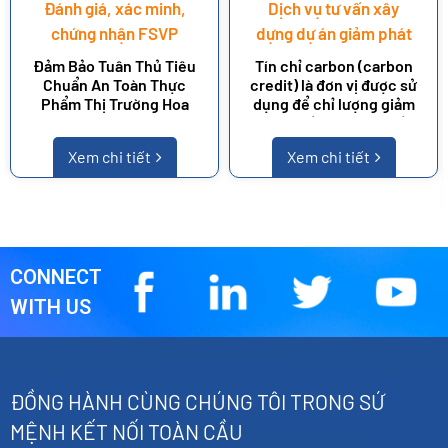
Đánh giá, xác minh,
Dịch vụ tư vấn xây
chứng nhận FSVP
dựng dự án giảm phát
thải/loại bỏ, tăng
Đảm Bảo Tuân Thủ Tiêu
Tín chỉ carbon (carbon
cường hấp thụ khí nhà
Chuẩn An Toàn Thực
credit) là đơn vị được sử
Phẩm Thị Trường Hoa
dụng để chỉ lượng giảm
kính - Tín chỉ Carbon
Kỳ
phát thải hoặc loại bỏ
khí nhà kính (tính theo
Xem chi tiết
Xem chi tiết
tấn CO2tđ) từ hoạt động
của các dự án khí nhà
kính. Tín chỉ carbon
được cấp cho các dự án
mà hoạt đông dẫn đến
sự giảm phát thải hoặc
loại bỏ khí nhà kính có
CONNECT
thể thẩm tra và đo
WITH US
lường được. Các tín chỉ
carbon có thể được
trao đổi, mua bán và sử
dụng bởi các tổ chức
để bù đắp lượng phát
ĐỒNG HÀNH CÙNG CHÚNG TÔI TRONG SỨ
thải của họ hoặc để
tuân thủ các quy định
MỆNH KẾT NỐI TOÀN CẦU
và cam kết về giảm