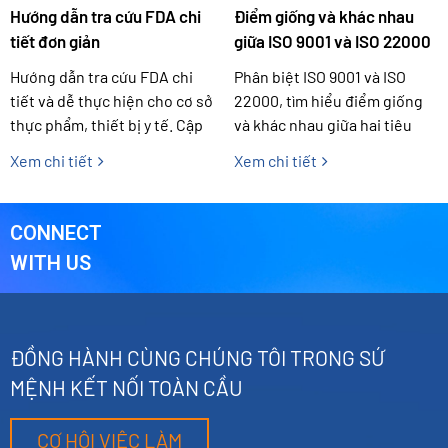
Hướng dẫn tra cứu FDA chi
Điểm giống và khác nhau
tiết đơn giản
giữa ISO 9001 và ISO 22000
Hướng dẫn tra cứu FDA chi
Phân biệt ISO 9001 và ISO
tiết và dễ thực hiện cho cơ sở
22000, tìm hiểu điểm giống
thực phẩm, thiết bị y tế. Cập
và khác nhau giữa hai tiêu
nhật cách kiểm tra thông tin
chuẩn ISO giúp doanh nghiệp
Xem chi tiết
Xem chi tiết
đăng ký FDA chính xác.
lựa chọn hệ thống quản lý
phù hợp nhất.
CONNECT
WITH US
ĐỒNG HÀNH CÙNG CHÚNG TÔI TRONG SỨ
MỆNH KẾT NỐI TOÀN CẦU
CƠ HỘI VIỆC LÀM