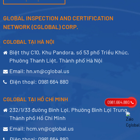
GLOBAL INSPECTION AND CERTIFICATION
NETWORK (CGLOBAL) CORP.
CGLOBAL TẠI HÀ NỘI
Biệt thự C10, Khu Pandora, số 53 phố Triều Khúc,
Phường Thanh Liệt, Thành phố Hà Nội
Email:
hn.vn@cglobal.us
Điện thoại:
0981 664 880
CGLOBAL TẠI HỒ CHÍ MINH
0981.664.880 📞
232/1/33 đường Bình Lợi, Phường Bình Lợi Trung,
Thành phố Hồ Chí Minh
Email:
hcm.vn@cglobal.us
Điện thoại:
0981 664 880