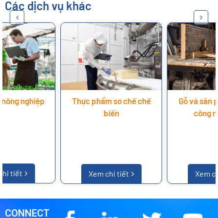
Các dịch vụ khác
ghiệp
Thực phẩm sơ chế chế
Gỗ và sản phẩm gỗ 
biến
công mỹ nghệ
Xem chi tiết
Xem chi tiết
CONNECT