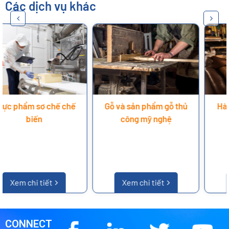
Các dịch vụ khác
 chế chế
Gỗ và sản phẩm gỗ thủ
Hàng dệt may, 
công mỹ nghệ
iết
Xem chi tiết
Xem chi ti
CONNECT