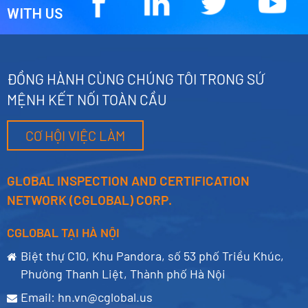
WITH US
ĐỒNG HÀNH CÙNG CHÚNG TÔI TRONG SỨ
MỆNH KẾT NỐI TOÀN CẦU
CƠ HỘI VIỆC LÀM
GLOBAL INSPECTION AND CERTIFICATION
NETWORK (CGLOBAL) CORP.
CGLOBAL TẠI HÀ NỘI
Biệt thự C10, Khu Pandora, số 53 phố Triều Khúc,
Phường Thanh Liệt, Thành phố Hà Nội
Email:
hn.vn@cglobal.us